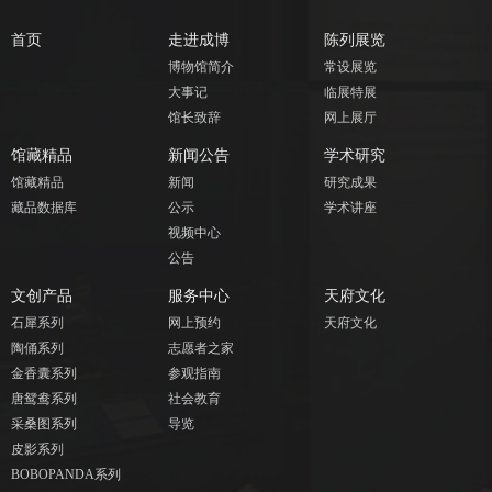
首页
走进成博
陈列展览
博物馆简介
常设展览
大事记
临展特展
馆长致辞
网上展厅
馆藏精品
新闻公告
学术研究
馆藏精品
新闻
研究成果
藏品数据库
公示
学术讲座
视频中心
公告
文创产品
服务中心
天府文化
石犀系列
网上预约
天府文化
陶俑系列
志愿者之家
金香囊系列
参观指南
唐鸳鸯系列
社会教育
采桑图系列
导览
皮影系列
BOBOPANDA系列