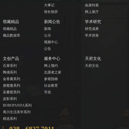
大事记
临展特展
馆长致辞
网上展厅
馆藏精品
新闻公告
学术研究
馆藏精品
新闻
研究成果
藏品数据库
公示
学术讲座
视频中心
公告
文创产品
服务中心
天府文化
石犀系列
网上预约
天府文化
陶俑系列
志愿者之家
金香囊系列
参观指南
唐鸳鸯系列
社会教育
采桑图系列
导览
皮影系列
BOBOPANDA系列
蜀川生活美学系列
精选系列