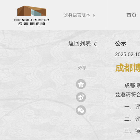
首页
选择语言版本

返回列表
公示
2025-02-1
成都博
分享
——
——

成都博物
兹邀请符

一、评选

二、评选
三、项目