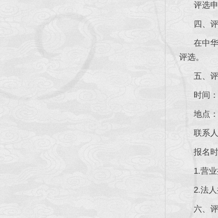
评选申请
四、评选
在中华人
评选。
五、评
时间：20
地点：成
联系人：童
报名时须
1.营业
2.法人
六、评选