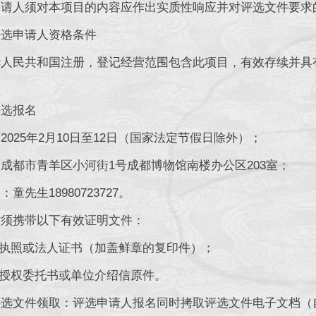
人须对本项目的内容应作出实质性响应并对评选文件要求
申请人资格条件
民共和国注册，登记经营范围包含此项目，有效存续并具有
选报名
25年2月10日至12日（国家法定节假日除外）；
都市青羊区小河街1号成都博物馆南楼办公区203室；
先生18980723727。
携带以下有效证明文件：
执照或法人证书（加盖鲜章的复印件）；
授权委托书或单位介绍信原件。
文件领取：评选申请人报名同时拷取评选文件电子文档（