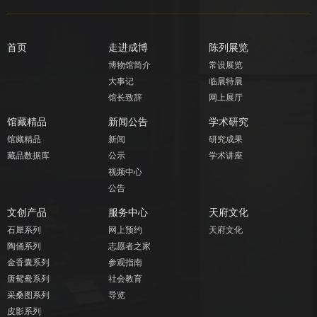
首页
走进成博
陈列展览
博物馆简介
常设展览
大事记
临展特展
馆长致辞
网上展厅
馆藏精品
新闻公告
学术研究
馆藏精品
新闻
研究成果
藏品数据库
公示
学术讲座
视频中心
公告
文创产品
服务中心
天府文化
石犀系列
网上预约
天府文化
陶俑系列
志愿者之家
金香囊系列
参观指南
唐鸳鸯系列
社会教育
采桑图系列
导览
皮影系列