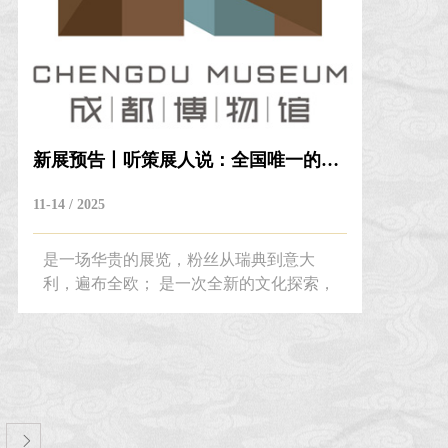
新展预告丨听策展人说：全国唯一的展，要看...
11-14 / 2025
是一场华贵的展览，粉丝从瑞典到意大
利，遍布全欧； 是一次全新的文化探索，
从考古、文化、技术工艺到微观面料，全
方位展示黄金——这一矿物金属到世界服
饰文明的璀璨旅途。 这场在欧洲引爆热
潮，在中国只办一次， 由法国四大国立博
物馆之一的凯布朗利博物馆与成都博物馆
共同打造金线——从北非到东亚的黄金服
