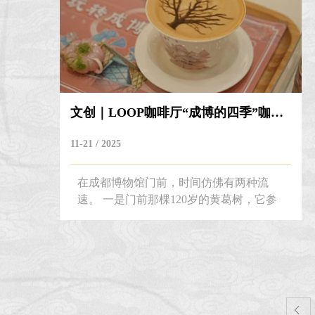
华货币文明、熊猫文化与金融文化。以熊
猫为文化纽带，以贵金属货币为艺...
文创｜LOOP咖啡厅“成博的四季”咖啡上...
11-21 / 2025
在成都博物馆门前，时间仿佛有两种流
速。 一是门前那棵120岁的黄葛树，它参
天的枝叶，将光阴沉淀为自然伸展的刻
度。另一种，则是树下往来的人潮节拍，
刻满了应和四季的成博展览季。 在黄葛树
的阴蔽之下，春的萌动、夏的热烈、秋的
沉静、冬的酝酿在静默与跃动中应和人间
烟火的生动流转，形成一幅幅节律鲜明的
