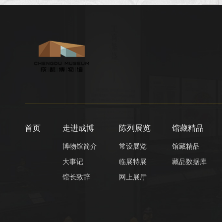
城市景观。 我们被这份“恒久与瞬息”的对
照深深打动，以此萌生了念头：...
首页
走进成博
陈列展览
馆藏精品
博物馆简介
常设展览
馆藏精品
大事记
临展特展
藏品数据库
馆长致辞
网上展厅