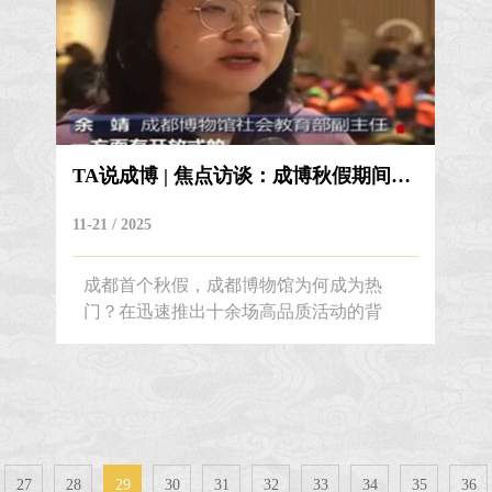
2025年成都市文旅行业讲解员大赛成都博
物馆获奖讲解员合影 本届大赛以“解码幸
福成...
TA说成博 | 焦点访谈：成博秋假期间推...
11-21 / 2025
成都首个秋假，成都博物馆为何成为热
门？在迅速推出十余场高品质活动的背
后，是我们长期以来坚持深化校家社协同
育人、促进学生身心健康全面发展的社会
责任。本期《焦点访谈》专题采访，看看
我们如何用一场场活动，带领同学们邂逅
千年蓉城，解锁历史与人文。——编者按
27
28
29
30
31
32
33
34
35
36