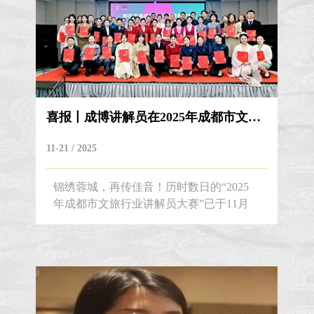
喜报丨成博讲解员在2025年成都市文旅行...
11-21 / 2025
锦绣蓉城，再传佳音！历时数日的“2025
年成都市文旅行业讲解员大赛”已于11月
17日圆满落幕。成都博物馆讲解员凭借扎
实的专业功底、丰富的知识储备和出色的
现场表现，于“博物馆类”赛道中脱颖而
出，取得了骄人成绩！讲解员史天琦荣获
特等奖，讲解员税可、杨婷荣获三等奖，
充分展现了我馆讲解队伍的风采与实力。