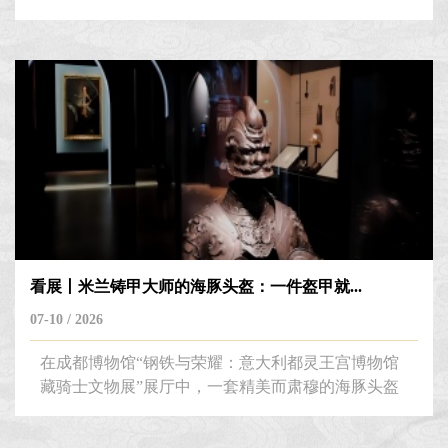
门博物馆系列榜单正式发布。成都博物馆跻身“百强
热门地级市博物馆”榜单第2，位列“全国热门博物馆
百强榜”第11位。——编者按2026年第二季度百强热
门地级市博物馆
看展丨米兰铸甲大师的海豚头盔：一件盔甲就...
07-10 / 2026
在成都博物馆“钢铁与荣耀：意大利都灵王宫博物馆
藏骑士文物展”展厅中，一套精美而肃穆的海豚头盔
盔甲套件引人驻足。这套盔甲采用浮雕钢制作，诞生
于1540—1545年，出自文艺复兴时期的大师乔万尼·