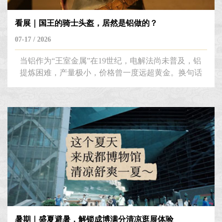
看展｜国王的骑士头盔，居然是铝做的？
07-17 / 2026
当铝作为“王室金属”在19世纪，电解法尚未普及，铝
提炼困难，产量极小，价格曾一度远超黄金。换句话
说，如今价格平平的铝，曾一度是最昂贵的金属。
暑期｜盛夏避暑，解锁成博满分清凉逛展体验