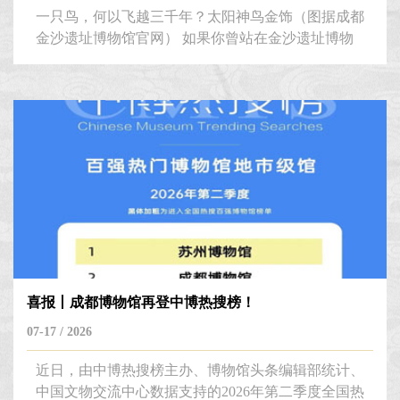
一只鸟，何以飞越三千年？太阳神鸟金饰（图据成都
金沙遗址博物馆官网） 如果你曾站在金沙遗址博物
馆的展柜前，凝视那枚薄如蝉翼的“太阳神鸟”金饰，
你可能会被一种强烈的力量击中——四只神鸟首尾相
接，环绕十二道太阳光芒旋转，仿佛下一刻就会挣脱
黄金的束缚，振翅飞入三千年前的蜀地天空。 从三
星堆青铜神树上的九只神鸟，到战国漆器上灵动飞扬
的凤鸟纹；从汉代画像石上朴拙的白鹭和家禽，到唐
代织锦上的...
喜报丨成都博物馆再登中博热搜榜！
07-17 / 2026
近日，由中博热搜榜主办、博物馆头条编辑部统计、
中国文物交流中心数据支持的2026年第二季度全国热