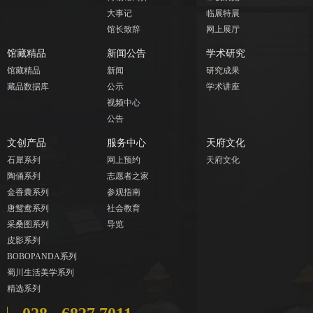
大事记
临展特展
馆长致辞
网上展厅
馆藏精品
新闻公告
学术研究
馆藏精品
新闻
研究成果
藏品数据库
公示
学术讲座
视频中心
公告
文创产品
服务中心
天府文化
石犀系列
网上预约
天府文化
陶俑系列
志愿者之家
金香囊系列
参观指南
唐鸳鸯系列
社会教育
采桑图系列
导览
皮影系列
BOBOPANDA系列
蜀川生活美学系列
精选系列