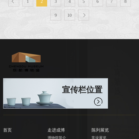

1
2
3
4
5
6
7
8
CCTV4《国宝·发现》-寸锦寸金
9
10

宣传栏位置
首页
走进成博
陈列展览
博物馆简介
常设展览