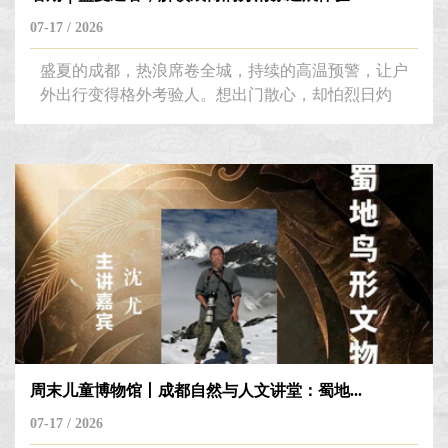
07-17 / 2026
盛夏的成都，热浪席卷全城，持续的高温预警，让户
外出行变得格外考验人。想出门散心，却怕烈日灼
灼、暑气缠身？想沉浸式感受蓉城文脉，却苦于夏日
燥热难耐？ 不必纠结！成都博物馆早已备好全套清
凉礼遇，把喧嚣热浪隔绝在外，为每一位访客打造舒
爽的文化秘境。 这个夏天，告别闷热烦躁，来成
博，赴一场清凉与人文的双向奔赴。防暑降温我们在
行动点击视频观看无惧酷暑，清凉迎客，温柔护航初
见...
周末儿童博物馆丨成都自然与人文讲堂：蜀地...
07-17 / 2026