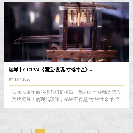
保罗·内格罗利之手，既是米兰“古典风格”仪仗盔甲
的巅峰范本，也是内格罗利家族百年铸甲技艺的经典
缩影。内格罗利：文艺复兴米兰第一铸甲王朝乔万尼
出身于米兰第一铸甲世家内格罗利家族。在15-16世
纪的米兰，这个家族...
读城丨CCTV4《国宝·发现-寸锦寸金》...
07-10 / 2026
从2000多年前的提花织机模型，到2023年成都大运会
奖牌绶带上的现代演绎，蜀锦不仅是“寸锦寸金”的华
美织物，更是成都城市发展的历史见证。传承千年技
艺的非遗匠人有着怎样的坚守与创新？古老的织机如
何与现代设计碰撞？这个夏天，央视《国宝发现》特
地来到成博，探寻这经纬交织中的锦绣故事。