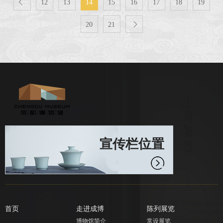

12
13
14
15
16
17
18
19
20
21

宣传栏位置
首页
走进成博
陈列展览
博物馆简介
常设展览