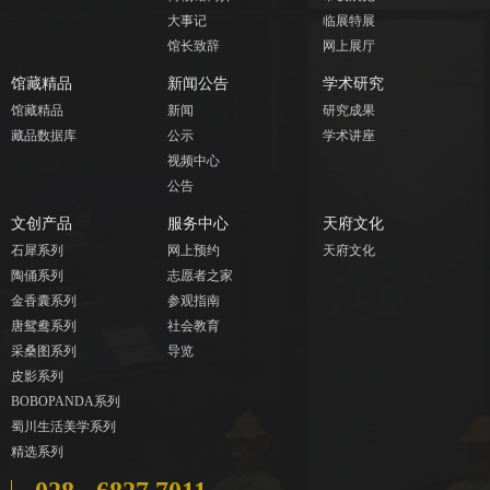
大事记
临展特展
馆长致辞
网上展厅
馆藏精品
新闻公告
学术研究
馆藏精品
新闻
研究成果
藏品数据库
公示
学术讲座
视频中心
公告
文创产品
服务中心
天府文化
石犀系列
网上预约
天府文化
陶俑系列
志愿者之家
金香囊系列
参观指南
唐鸳鸯系列
社会教育
采桑图系列
导览
皮影系列
BOBOPANDA系列
蜀川生活美学系列
精选系列