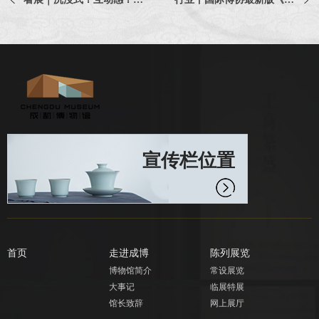
宣传栏位置
首页
走进成博
陈列展览
博物馆简介
常设展览
大事记
临展特展
馆长致辞
网上展厅