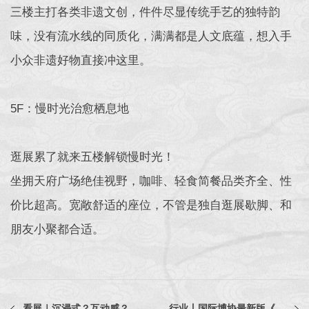
三楼主打各类非遗文创，件件尽显传统手艺的独特韵
味，没有流水线的同质化，满满都是人文底蕴，想入手
小众非遗好物直接冲这里。
5F：慢时光治愈栖息地
逛展累了就来五楼解锁慢时光！
坐拥天府广场绝佳视野，咖啡、轻食简餐品类齐全、性
价比超高。宽敞舒适的座位，不管是独自逛展歇脚、和
朋友小聚都合适。
看展｜沉浸式？互动感？“钢铁与荣耀”不要错过的拓展体验
行业丨国际博协最新版《博物馆职业道德准则》解读