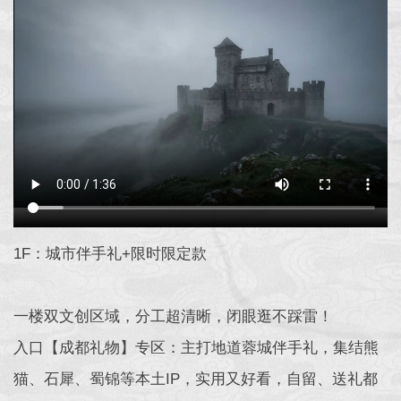
1F：城市伴手礼+限时限定款
一楼双文创区域，分工超清晰，闭眼逛不踩雷！
入口【成都礼物】专区：主打地道蓉城伴手礼，集结熊
猫、石犀、蜀锦等本土IP，实用又好看，自留、送礼都