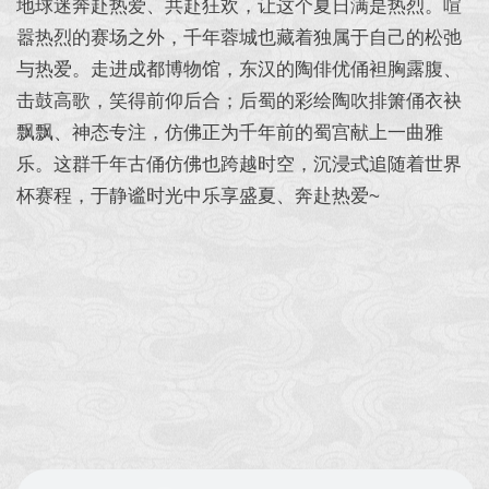
地球迷奔赴热爱、共赴狂欢，让这个夏日满是热烈。喧
嚣热烈的赛场之外，千年蓉城也藏着独属于自己的松弛
与热爱。走进成都博物馆，东汉的陶俳优俑袒胸露腹、
击鼓高歌，笑得前仰后合；后蜀的彩绘陶吹排箫俑衣袂
飘飘、神态专注，仿佛正为千年前的蜀宫献上一曲雅
乐。这群千年古俑仿佛也跨越时空，沉浸式追随着世界
杯赛程，于静谧时光中乐享盛夏、奔赴热爱~