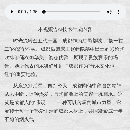
本视频含AI技术生成内容
时光流转至五代十国，成都作为后蜀都城，“扬一益
二”的繁华不减。成都后蜀宋王赵廷隐墓中出土的彩绘陶
吹排箫俑衣饰华美，姿态优雅，展现了贵族宴乐的场
景。她所代表的乐舞俑印证了成都作为“音乐文化枢
纽”的重要地位。
从东汉到后蜀，再到今天，成都陶俑中蕴含的精神
从未中断，这种热爱，与陶俑脸上的笑容一脉相承。这
就是成都人的“乐观”——一种可以传承的城市力量，它
流转于每一个热爱生活的成都人身上，共同凝聚成千年
不熄的烟火气。