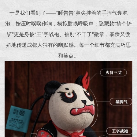
于是我们看到了——“睡告告”鼻尖挂着的手捏气囊泡
泡，按压时噗噗作响，模拟酣眠呼吸声；隐藏款“搞个铲
铲”更是身披“王”字战袍、袖别“不干了”徽章，暴躁又傲
娇地传递成都人独有的幽默感。每一个细节都充满巧思
和笑点。