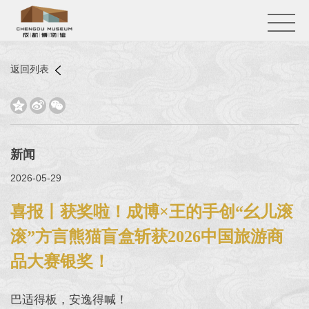
返回列表



新闻
2026-05-29
喜报丨获奖啦！成博×王的手创“幺儿滚
滚”方言熊猫盲盒斩获2026中国旅游商
品大赛银奖！
巴适得板，安逸得喊！