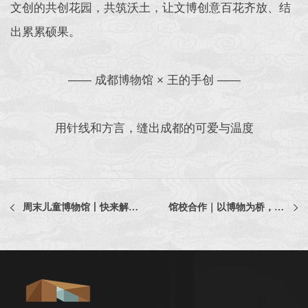
文创的共创花园，共筑沃土，让文博创意百花齐放、结
出累累硕果。
—— 成都博物馆 × 王的手创 ——
用针线和方言，缝出成都的可爱与温度
周末儿童博物馆丨快来解锁“六一”儿童节精彩活动和六月活动日历吧！
馆校合作｜以博物为桥，探万物共生——记成博与树德东区的生物双师探究课