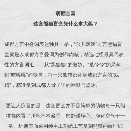
萌翻全国
这套熊猫盲盒凭什么拿大奖？
成都方言中叠词表达独具一格，“幺儿滚滚”方言熊猫盲
盒就是以成都方言叠词为创作内核，精选七组最具代表
性的方言词汇——从“黑黢黢”的傲娇、“瓜兮兮”的呆萌
到“吃嘎嘎”的馋嘴，每一只熊猫都化身成都方言的“戏
精”，精准复刻成都人骨子里的幽默与豁达。
更让人惊喜的是，这套盲盒并不是简单的萌物每一只熊
猫都内置了川地草本藏香，集舒缓静心、净化空气于一
身。玩偶表面采用纯手工刺绣工艺复刻熊猫的纹理细