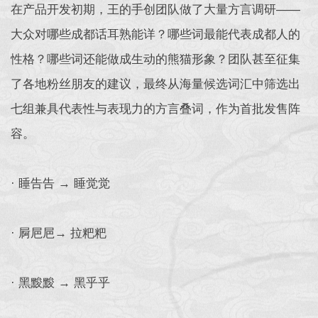
在产品开发初期，王的手创团队做了大量方言调研——
大众对哪些成都话耳熟能详？哪些词最能代表成都人的
性格？哪些词还能做成生动的熊猫形象？团队甚至征集
了各地粉丝朋友的建议，最终从海量候选词汇中筛选出
七组兼具代表性与表现力的方言叠词，作为首批发售阵
容。
· 睡告告 → 睡觉觉
· 屙㞎㞎→ 拉粑粑
· 黑黢黢 → 黑乎乎