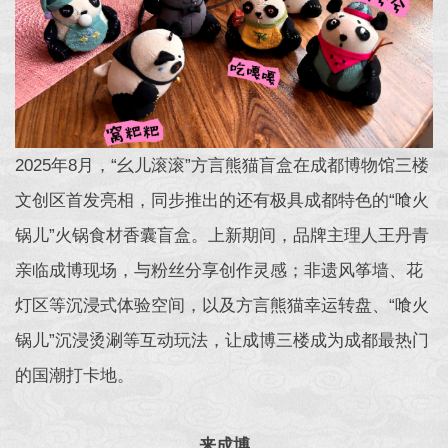
2025年8月，“幺儿滚滚”方言熊猫盲盒在成都博物馆三楼
文创区首发亮相，同步推出的还有极具成都特色的“喰火
锅儿”火锅食材香囊盲盒。上新期间，品牌主理人王丹青
亲临成博现场，与粉丝分享创作灵感；非遗风筝墙、花
灯区等沉浸式体验空间，以及方言熊猫幸运转盘、“喰火
锅儿”沉浸烫涮等互动玩法，让成博三楼成为成都最热门
的国潮打卡地。
来成博