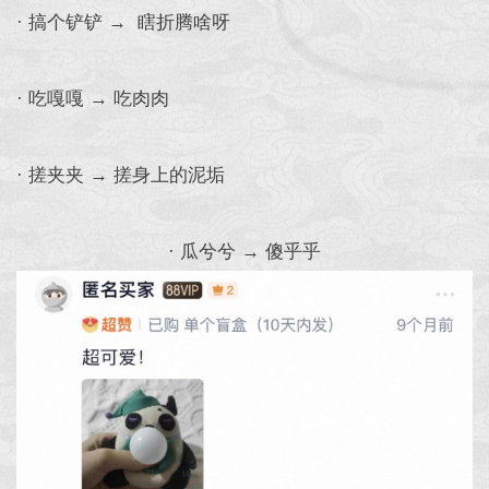
· 搞个铲铲 → 瞎折腾啥呀
· 吃嘎嘎 → 吃肉肉
· 搓夹夹 → 搓身上的泥垢
· 瓜兮兮 → 傻乎乎