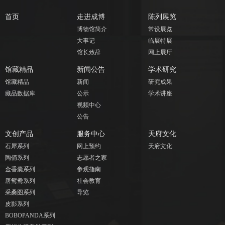
首页
走进成博
陈列展览
博物馆简介
常设展览
大事记
临展特展
馆长致辞
网上展厅
馆藏精品
新闻公告
学术研究
馆藏精品
新闻
研究成果
藏品数据库
公示
学术讲座
视频中心
公告
文创产品
服务中心
天府文化
石犀系列
网上预约
天府文化
陶俑系列
志愿者之家
金香囊系列
参观指南
唐鸳鸯系列
社会教育
采桑图系列
导览
皮影系列
BOBOPANDA系列