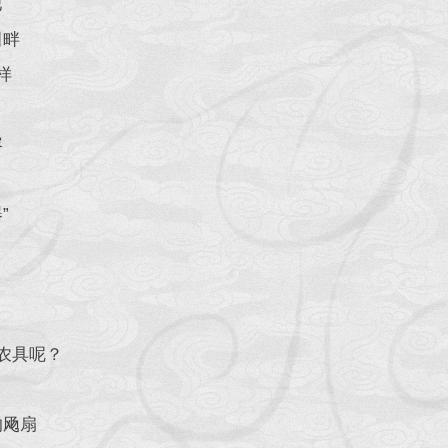
巴
田畔
样
容
”
农具呢？
的飏扇