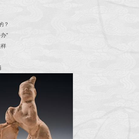
的？
办”
模样
俑