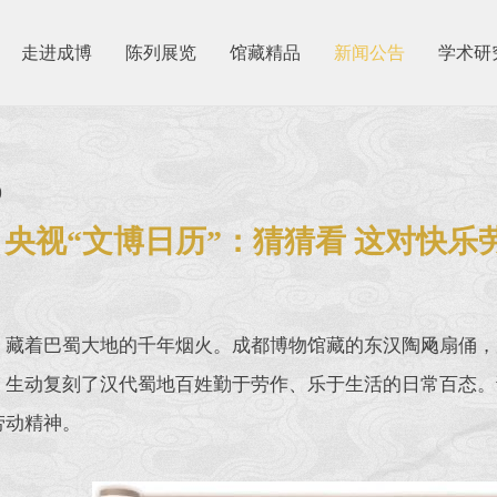
走进成博
陈列展览
馆藏精品
新闻公告
学术研
9
央视“文博日历”：猜猜看 这对快
，藏着巴蜀大地的千年烟火。成都博物馆藏的东汉陶飏扇俑，
，生动复刻了汉代蜀地百姓勤于劳作、乐于生活的日常百态。
劳动精神。