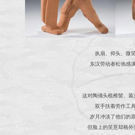
执扇、仰头、微
东汉劳动者松弛感
这对陶俑头梳椎髻、装
双手扶着劳作工
岁月冲淡了他们的
但脸上的笑意却格外