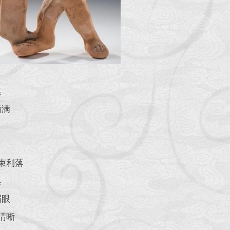
笑
满满
束利落
具
眉眼
清晰