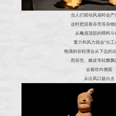
当人们摇动风扇时会产
这时把混着谷壳等杂物
从飏扇顶部的喂料斗
重力和风力就会“分工
饱满的谷粒便会从下边的
而谷壳、糠皮等轻飘飘
会被吹向侧面
从出风口扬出去