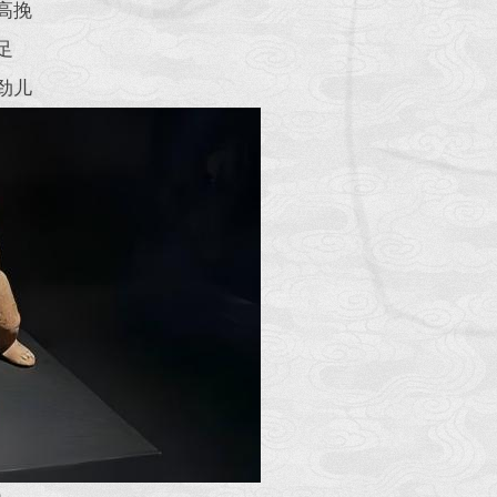
高挽
足
劲儿