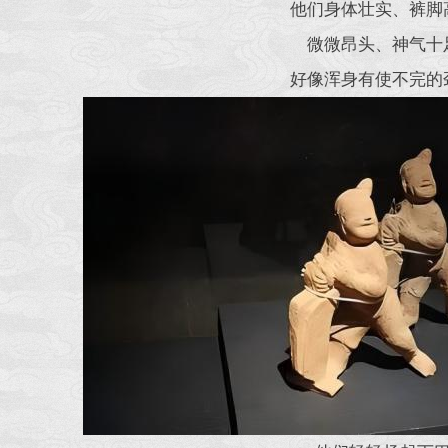
他们身体壮实、裤脚
微微昂头、神气十
好像浑身有使不完的