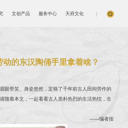
究
文创产品
服务中心
天府文化
乐劳动的东汉陶俑手里拿着啥？
眉眼带笑、身姿悠然，定格了千年前古人田间劳作的
请随着本文，一起看看古人质朴热烈的生活热忱，生
——编者按