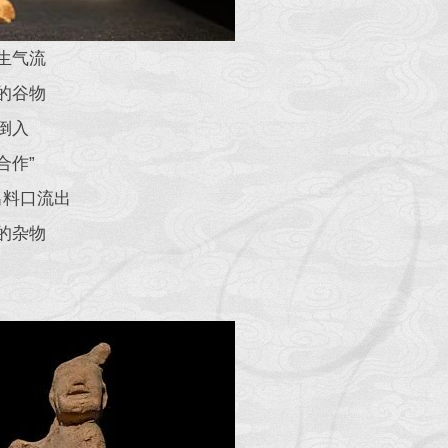
生气流
的谷物
倒入
合作”
出料口流出
的杂物