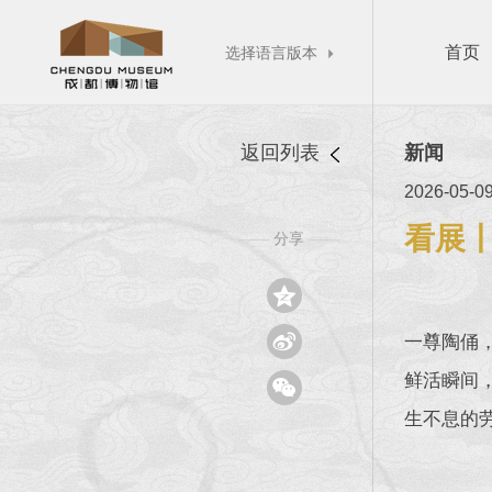
首页
选择语言版本

返回列表
新闻
2026-05-0
看展丨
分享
——
——


一尊陶俑
鲜活瞬间

生不息的