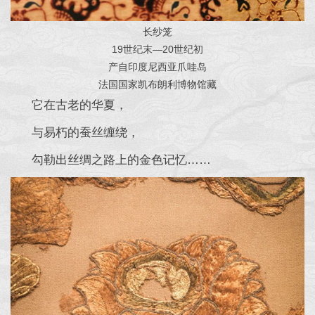
长纱笼
19世纪末—20世纪初
产自印度尼西亚爪哇岛
法国国家凯布朗利博物馆藏
它在古老的华夏，
与易朽的蚕丝缠绕，
勾勒出丝绸之路上的金色记忆……