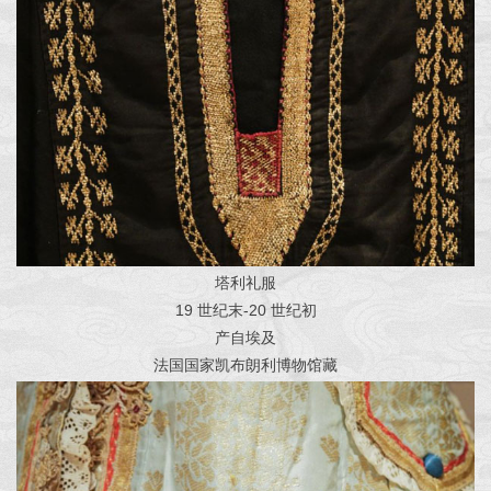
塔利礼服
19 世纪末-20 世纪初
产自埃及
法国国家凯布朗利博物馆藏