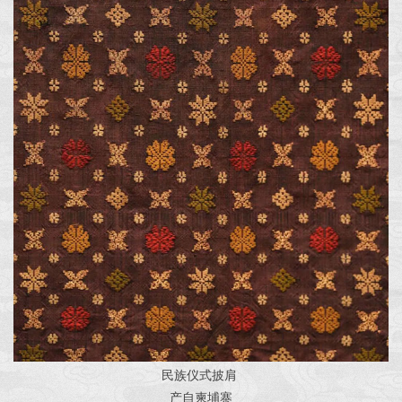
民族仪式披肩
产自柬埔寨