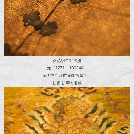
菱花织金锦抹胸
元（1271—1368年）
元代漳县汪世显家族墓出土
甘肃省博物馆藏