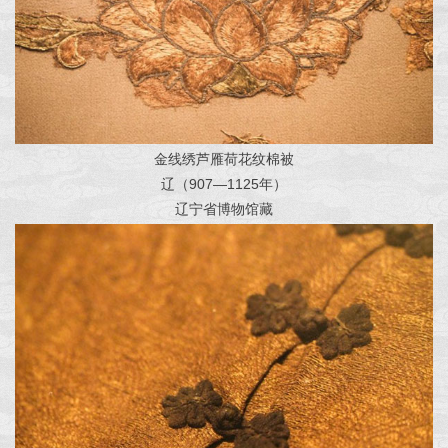
金线绣芦雁荷花纹棉被
辽（907—1125年）
辽宁省博物馆藏