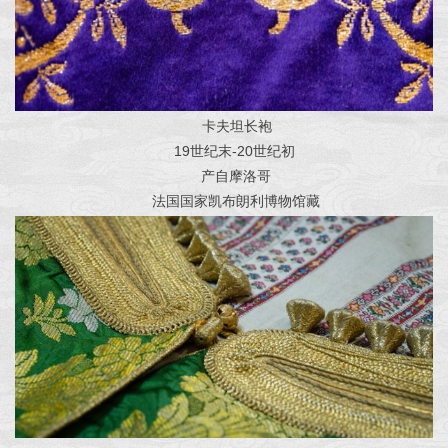
卡夫坦长袍
19世纪末-20世纪初
产自摩洛哥
法国国家凯布朗利博物馆藏