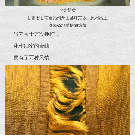
含金雄黄
甘肃省甘南自治州舟曲县坪定乡九原村出土
湖南省地质博物馆藏
当它被千万次捶打，
化作细密的金线，
便有了万种风情。