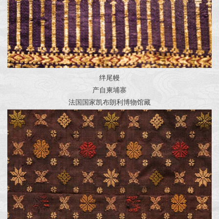
绊尾幔
产自柬埔寨
法国国家凯布朗利博物馆藏