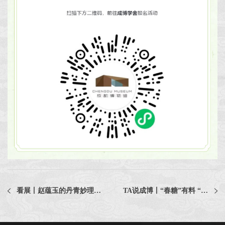
看展丨赵蕴玉的丹青妙理：藏在笔墨里的中国画心法
TA说成博丨“春糖”有料 “蓉酒”飘香