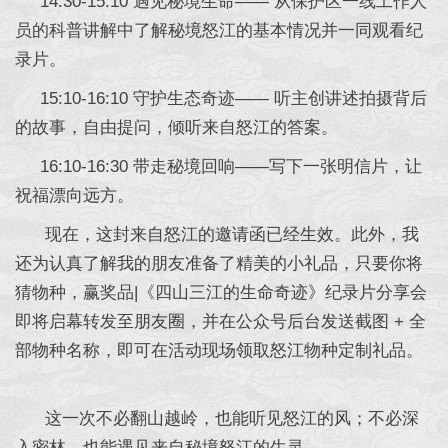
14:30-15:10 遇见秘境生命—— 从保护区一线工作人
员的科普讲解中了解秘境怒江的基本情况并一同观看纪
录片。
15:10-16:10 守护生态奇迹—— 听主创讲述拍摄背后
的故事，自由提问，倾听来自怒江的答案。
16:10-16:30 带走秘境回响——写下一张明信片，让
祝福漂向远方。
现在，这封来自怒江的邀请函已经生效。此外，我
还为认真了解我的朋友准备了精美的小礼品，只要你将
猜物种，赢奖品|《四山三江的生命奇迹》纪录片分享会
即将启幕转发至朋友圈，并在公众号后台发送截图 + 全
部物种名称，即可在活动现场领取怒江物种定制礼品。
这一次不必翻山越岭，也能听见怒江的风；不必深
入密林，也能遇见来自秘境怒江的生灵。