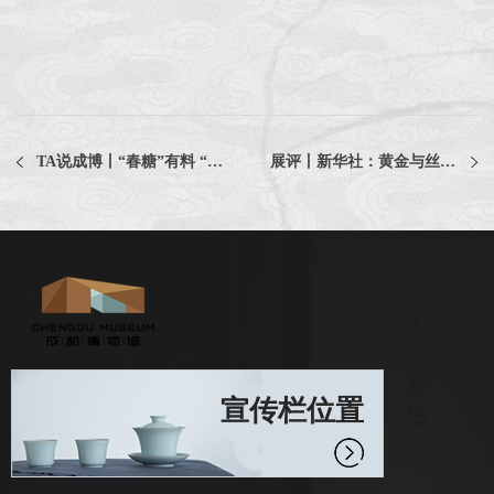
TA说成博丨“春糖”有料 “蓉酒”飘香
展评丨新华社：黄金与丝绸织就的丝路文明经纬
宣传栏位置