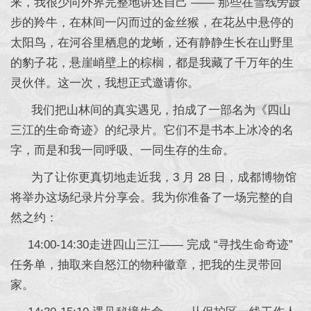
来，我很少向外界完整地讲述自己 —— 那些在雪线旁踱
步的羚牛，在林间一闪而过的金丝猴，在花丛中悬停的
太阳鸟，在河谷里栖息的龙蜥，还有静静生长在山野里
的豹子花，悬崖峭壁上的棕榈，都是我藏了千万年的生
灵伙伴。这一次，我想正式邀请你。
我们把山林间的真实遇见，拍成了一部名为《四山
三江的生命奇迹》的纪录片。它们不是书本上冰冷的名
字，而是和我一同呼吸、一同生存的生命。
为了让你更真切地走近我，3 月 28 日，成都博物馆
将举办这场纪录片分享会。我为你准备了一场完整的自
然之约：
14:00-14:30走进四山三江—— 完成 “寻找生命奇迹”
任务单，抽取来自怒江的物种徽章，把我的生灵带回
家。