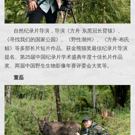
自然纪录片导演，导演《方舟·东黑冠长臂猿》、
《寻找我们的国家公园》、《野性潮州》、《方舟·布氏
鲸》等多部长片短片作品。获金熊猫奖最佳纪录片导演
提名、第25届中国纪录片学术盛典年度十佳长片作品
奖、两届中国野生生物影像年赛评委会大奖等。
董磊