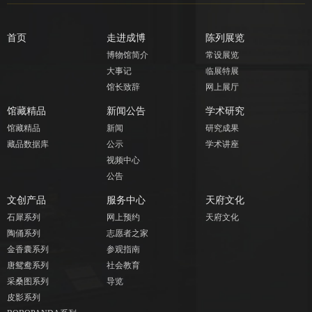
首页
走进成博
陈列展览
博物馆简介
常设展览
大事记
临展特展
馆长致辞
网上展厅
馆藏精品
新闻公告
学术研究
馆藏精品
新闻
研究成果
藏品数据库
公示
学术讲座
视频中心
公告
文创产品
服务中心
天府文化
石犀系列
网上预约
天府文化
陶俑系列
志愿者之家
金香囊系列
参观指南
唐鸳鸯系列
社会教育
采桑图系列
导览
皮影系列