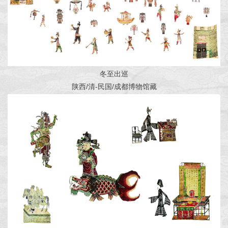
冬至出巡
陕西/清-民国/成都博物馆藏