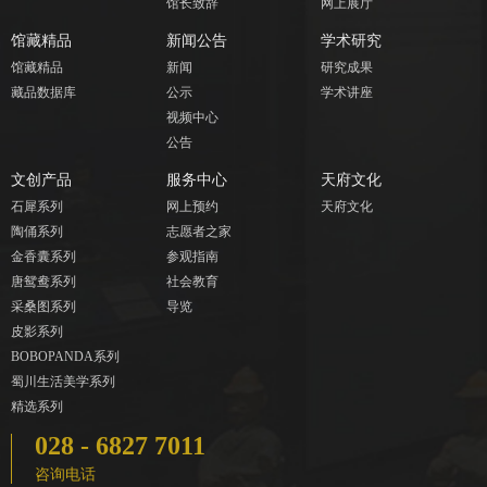
馆长致辞
网上展厅
馆藏精品
新闻公告
学术研究
馆藏精品
新闻
研究成果
藏品数据库
公示
学术讲座
视频中心
公告
文创产品
服务中心
天府文化
石犀系列
网上预约
天府文化
陶俑系列
志愿者之家
金香囊系列
参观指南
唐鸳鸯系列
社会教育
采桑图系列
导览
皮影系列
BOBOPANDA系列
蜀川生活美学系列
精选系列
028 - 6827 7011
咨询电话