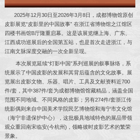
2025年12月30日至2026年3月8日，成都博物馆原创
皮影展览“皮影里的中国故事” 在浙江省博物馆之江馆区
四楼书画馆B厅隆重启幕。这是该展览继上海、广东、
江西成功巡展后的全国第五站，也是首次走进浙江，与
江南文脉深度交融的一次全新呈现。
本次展览延续“灯影中国”系列巡展的叙事脉络，系
统展示了中国皮影的发展和其背后蕴含的文化故事。展
览展出皮影文物、乐器、唱片、工具及文献资料近700
件/套，其中387件/套为成都博物馆馆藏精品，涵盖全国
范围不同地域、不同风格的皮影；另有274件/套浙江传
统影偶则来自中国美术学院民艺博物馆和海宁市文化馆
（海宁非遗保护中心），这批极具地域特色的展品带领
观众重回南宋临安(今杭州)，领略彼时皮影艺术的繁荣
景象。