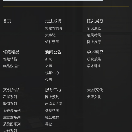
首页
走进成博
陈列展览
博物馆简介
常设展览
大事记
临展特展
馆长致辞
网上展厅
馆藏精品
新闻公告
学术研究
馆藏精品
新闻
研究成果
藏品数据库
公示
学术讲座
视频中心
公告
文创产品
服务中心
天府文化
石犀系列
网上预约
天府文化
陶俑系列
志愿者之家
金香囊系列
参观指南
唐鸳鸯系列
社会教育
采桑图系列
导览
皮影系列