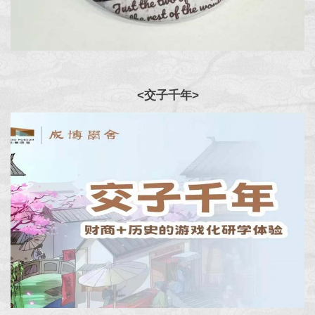
<
交子千年
>