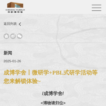
返回列表



新闻
2025-01-26
成博学舍丨微研学+PBL式研学活动等
您来解锁体验~
/成博学舍/
<博物请归位>