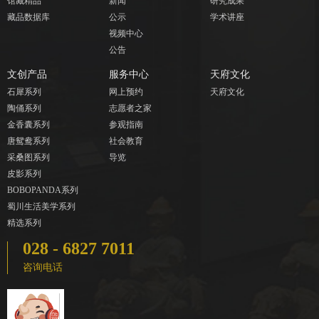
馆藏精品
新闻
研究成果
藏品数据库
公示
学术讲座
视频中心
公告
文创产品
服务中心
天府文化
石犀系列
网上预约
天府文化
陶俑系列
志愿者之家
金香囊系列
参观指南
唐鸳鸯系列
社会教育
采桑图系列
导览
皮影系列
BOBOPANDA系列
蜀川生活美学系列
精选系列
028 - 6827 7011
咨询电话