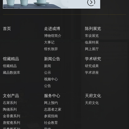
首页
走进成博
陈列展览
博物馆简介
常设展览
大事记
临展特展
馆长致辞
网上展厅
馆藏精品
新闻公告
学术研究
馆藏精品
新闻
研究成果
藏品数据库
公示
学术讲座
视频中心
公告
文创产品
服务中心
天府文化
石犀系列
网上预约
天府文化
陶俑系列
志愿者之家
金香囊系列
参观指南
唐鸳鸯系列
社会教育