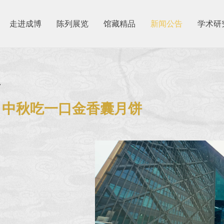
走进成博
陈列展览
馆藏精品
新闻公告
学术研
7
丨中秋吃一口金香囊月饼