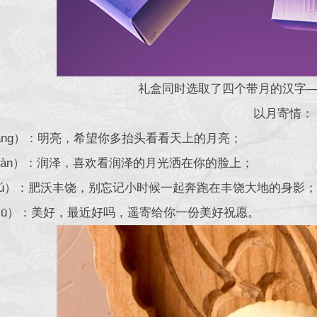
礼盒同时选取了四个带月的汉字——“朗
以月寄情：
lǎng）：明亮，希望你多抬头看看天上的月亮；
wàn）：润泽，喜欢看润泽的月光洒在你的脸上；
yú）：肥沃丰饶，别忘记小时候一起奔跑在丰饶大地的身影；
xiū）：美好，最近好吗，遥寄给你一份美好祝愿。