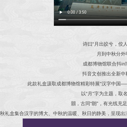
诗曰“月出皎兮，佼人
月到中秋分外
成都博物馆联合抖in
抖音文创推出全新中
此款礼盒汲取成都博物馆精彩特展“汉字中国—
以“月“字为主题，取名
朤，古同“朗”，有光线充
”中秋礼盒集合汉字的博大、中秋的温暖、秋日的静美，呈现出