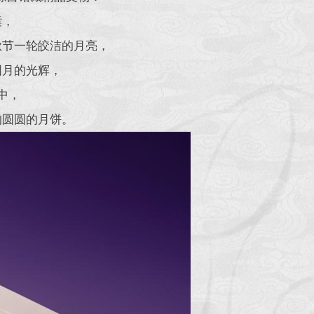
囊，
秋节一轮皎洁的月亮，
圆月的光辉，
中，
的圆圆的月饼。