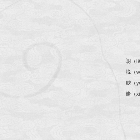
朗（
脕（
腴（
脩（