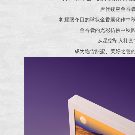
唐代镂空金香
将耀眼夺目的球状金香囊化作中
金香囊的光彩仿佛中秋
从星空坠入礼盒
成为饱含甜蜜、美好之意