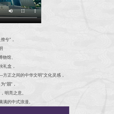
僚兮”，
明
博物馆、
秋礼盒，
—方正之间的中华文明”文化灵感，
为“朤”，
足，明亮之意。
满满的中式浪漫。