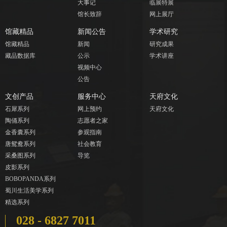
大事记
临展特展
馆长致辞
网上展厅
馆藏精品
新闻公告
学术研究
馆藏精品
新闻
研究成果
藏品数据库
公示
学术讲座
视频中心
公告
文创产品
服务中心
天府文化
石犀系列
网上预约
天府文化
陶俑系列
志愿者之家
金香囊系列
参观指南
唐鸳鸯系列
社会教育
采桑图系列
导览
皮影系列
BOBOPANDA系列
蜀川生活美学系列
精选系列
028 - 6827 7011