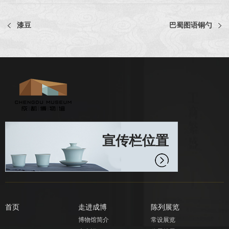
漆豆
巴蜀图语铜勺
宣传栏位置
首页
走进成博
陈列展览
博物馆简介
常设展览