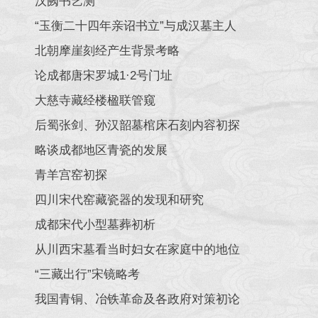
汉阙书艺测
“玉衡二十四年亲诏书立”与成汉墓主人
北朝摩崖刻经产生背景考略
论成都唐宋罗城1·2号门址
大慈寺藏经楼楹联管窥
后蜀张剑、孙汉韶墓棺床石刻内容初探
略谈成都地区青瓷的发展
青羊宫窑初探
四川宋代窑藏瓷器的发现和研究
成都宋代小型墓葬初析
从川西宋墓看当时妇女在家庭中的地位
“三藏出行”宋镜略考
我国青铜、冶铁革命及各政府对策初论