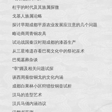
杜宇的时代及其族属探微
戈基人族属论略
探讨早期成都平原农业发展应注意的几个问题
略论商周青铜农具
试论战国秦汉时期成都的漆器生产
从三星堆遗存看巴蜀文化中的祭祀巫术
巴蜀墓葬杂谈
“宰”鐁及相关问题试探
谈西周蚕纹铜戈的文化内涵
成都白果林小区狩猎纹铜壶试析
汉马的造型艺术
汉兵马俑内涵诌议