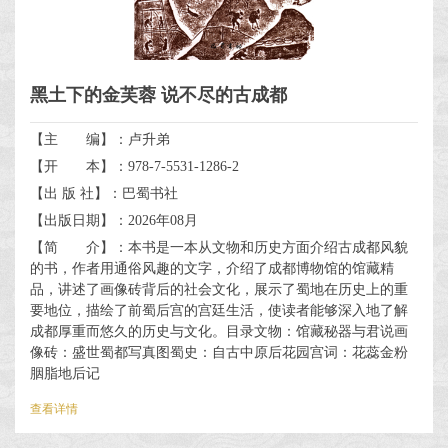
黑土下的金芙蓉 说不尽的古成都
【主 编】：卢升弟
【开 本】：978-7-5531-1286-2
【出 版 社】：巴蜀书社
【出版日期】：2026年08月
【简 介】：本书是一本从文物和历史方面介绍古成都风貌
的书，作者用通俗风趣的文字，介绍了成都博物馆的馆藏精
品，讲述了画像砖背后的社会文化，展示了蜀地在历史上的重
要地位，描绘了前蜀后宫的宫廷生活，使读者能够深入地了解
成都厚重而悠久的历史与文化。目录文物：馆藏秘器与君说画
像砖：盛世蜀都写真图蜀史：自古中原后花园宫词：花蕊金粉
胭脂地后记
查看详情