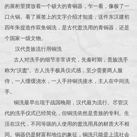
的展柜里摆放着一个硕大的青铜器，乍一看，像极了一
口火锅。看了展签上的文字介绍才知道，这件东汉建初
四年朱提造作双鱼铜洗，是古代盥洗用的青铜器，还是
个国家一级文物。
汉代贵族流行用铜洗
古人对洗手的细节非常讲究，先秦时期，贵族洗手
称为“沃盥”。古人洗手极具仪式感，至少需要两人服
侍，一人缓缓浇水，一人手持铜洗接水，主人在中间洗
手。
铜洗最早出现于战国晚期，汉代最为流行。尽管汉
代的洗手仪式已经简化，但铜洗依然是贵族的专利。生
活在汉代，不同等级的人使用的盥洗用具的材质大不相
同。铜器仍是财富和地位的象征，铜洗只能是上流社会