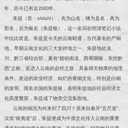
年，距今已有近2000年。
朱提（音：shūshí），先为山名，继为县名，再为
郡名，后为银名（朱提银），这一名词在明清笔记小说
中比比皆是。朱提是今天的云南昭通，古代著名的产铜
地，早期云南文化的三大发祥地之一。朱提地处滇、
川、黔三省结合部，素有“锁钥南滇、西蜀咽喉，东控黔
西”之称，是进入云南的必经之路，具备得天独厚的地理
条件。发达的农业经济、灿烂的青铜文化，特别是白铜
的发明、闻名全国的朱提银，表明朱提地区社会经济文
化高度繁荣，朱提成了物资交流集散地。
云南的铜洗为何来到了四川？原来自秦开“五尺道”、
汉筑“南夷道”后，朱提便成为中原文化传入云南的重要