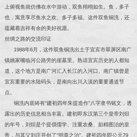
上俯视鱼就仿佛在水中游动，双鱼栩栩如生。鱼，多子
也，寓意享尽鱼水之欢、多子多福。这件双鱼铜洗，还
蕴藏着吉祥有余的美好祝愿。
丝绸之路的交流印证
1988年6月，这件双鱼铜洗出土于宜宾市翠屏区南广
镇姚家嘴临河公路旁的崖墓里。熟谙宜宾历史的人都知
道，这个地方是南广河汇入长江的入河口。南广镇曾是
宜宾重要的水陆码头，是南向出川入滇的重要通道节
点。
铜洗内底铸有“建初四年朱提造作”八字隶书铭文，透
露出的历史信息相当丰富。建初即东汉第三个皇帝刘炟
的年号，刘炟是个提倡儒学、注重农桑、励精图治的皇
帝，与其父刘庄开创了“明章之治”。建初四年即公元79