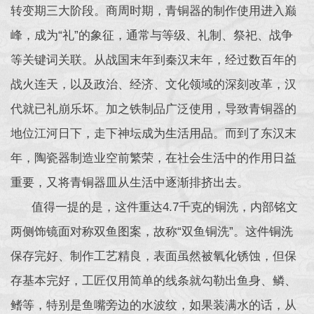
转变期三大阶段。商周时期，青铜器的制作使用进入巅
峰，成为“礼”的象征，通常与等级、礼制、祭祀、战争
等关键词关联。从战国末年到秦汉末年，经过数百年的
战火连天，以及政治、经济、文化领域的深刻改革，汉
代就已礼崩乐坏。加之铁制品广泛使用，导致青铜器的
地位江河日下，走下神坛成为生活用品。而到了东汉末
年，陶瓷器制造业空前繁荣，在社会生活中的作用日益
重要，又将青铜器皿从生活中逐渐排挤出去。
值得一提的是，这件重达4.7千克的铜洗，内部铭文
两侧饰镜面对称双鱼图案，故称“双鱼铜洗”。这件铜洗
保存完好、制作工艺精良，表面虽然被氧化锈蚀，但保
存基本完好，工匠仅用简单的线条就勾勒出鱼身、鳞、
鳍等，特别是鱼嘴旁边的水波纹，如果装满水的话，从