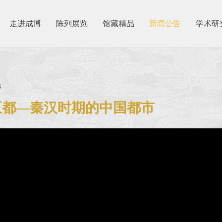
走进成博
陈列展览
馆藏精品
新闻公告
学术研
3
五都—秦汉时期的中国都市