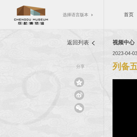
首页
选择语言版本

返回列表
视频中心
2023-04-0
列备
分享
——
——


