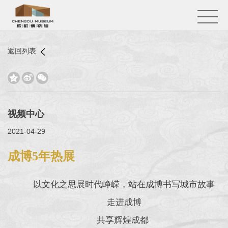
返回列表



视频中心
2021-04-29
成博5年热展
以文化之思展时代峥嵘，站在成博书写城市故事
走进成博
共享辉煌成都