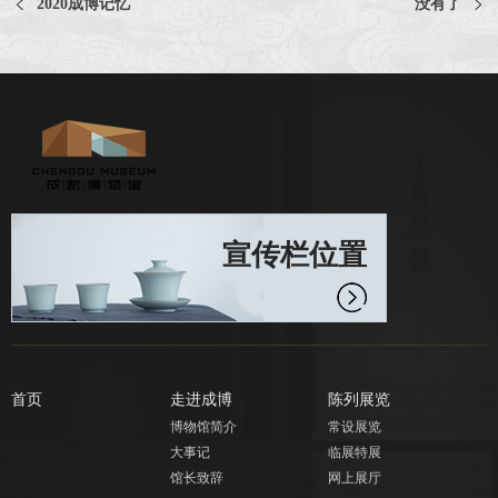
2020成博记忆
没有了
宣传栏位置
首页
走进成博
陈列展览
博物馆简介
常设展览
大事记
临展特展
馆长致辞
网上展厅