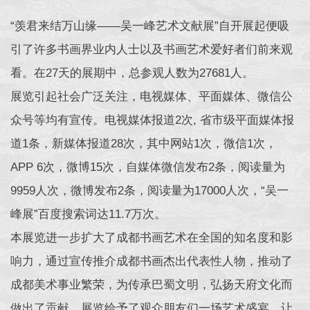
“羡君来结万山缘——吴一峰艺术文献展”自开展起便吸
引了许多书画界业内人士以及书画艺术爱好者们前来观
看。在27天的展期中，总参观人数为27681人。
展览引起社会广泛关注，电视媒体、平面媒体、微信公
众号等均有宣传。电视媒体报道2次, 省市级平面媒体报
道1条，新媒体报道28次，其中网站1次，微信1次，
APP 6次，微博15次，自媒体微信发布2条，阅读量为
9959人次，微博发布2条，阅读量为17000人次，“吴一
峰展”百度搜索词达11.7万次。
本展览进一步扩大了成都书画艺术在全国的知名度和影
响力，通过宣传推介成都书画杰出代表性人物，推动了
成都美术事业繁荣，为传承巴蜀文明，弘扬天府文化而
做出了贡献。展览给予了观众朋友们一场艺术盛宴，让