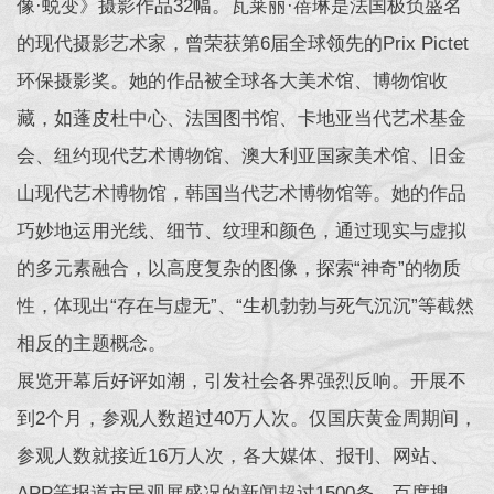
像·蜕变》摄影作品32幅。瓦莱丽·蓓琳是法国极负盛名
的现代摄影艺术家，曾荣获第6届全球领先的Prix Pictet
环保摄影奖。她的作品被全球各大美术馆、博物馆收
藏，如蓬皮杜中心、法国图书馆、卡地亚当代艺术基金
会、纽约现代艺术博物馆、澳大利亚国家美术馆、旧金
山现代艺术博物馆，韩国当代艺术博物馆等。她的作品
巧妙地运用光线、细节、纹理和颜色，通过现实与虚拟
的多元素融合，以高度复杂的图像，探索“神奇”的物质
性，体现出“存在与虚无”、“生机勃勃与死气沉沉”等截然
相反的主题概念。
展览开幕后好评如潮，引发社会各界强烈反响。开展不
到2个月，参观人数超过40万人次。仅国庆黄金周期间，
参观人数就接近16万人次，各大媒体、报刊、网站、
APP等报道市民观展盛况的新闻超过1500条。百度搜