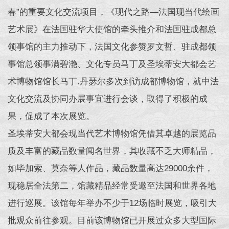
春”的重要文化交流项目，《现代之路—法国现当代绘画
艺术展》在法国驻华大使馆的牵头推介和法国驻成都总
领事馆的主力推动下，法国文化参赞罗文哲、驻成都领
事馆总领事满碧滟、文化专员马丁及圣埃蒂安大都会艺
术博物馆馆长马丁.丹瑟尔多次到访成都博物馆，就中法
文化交流及协同办展事宜进行会谈，取得了积极的成
果，促成了本次展览。
圣埃蒂安大都会现当代艺术博物馆凭借其卓越的展览品
质及丰富的藏品数量闻名世界，其收藏不乏大师精品，
如毕加索、莫奈等人作品，藏品数量高达29000余件，
现稳居全法第二，馆藏精品经常受邀至法国和世界各地
进行巡展。该馆每年举办不少于12场临时展览，吸引大
批观众前往参观。目前该博物馆已开展过众多大型国际