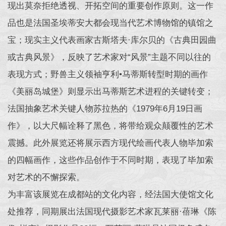
现出莫奈拒绝透视、开拓空间的重要创作原则。这一作
品也是法国圣埃蒂安大都会现当代艺术博物馆的镇馆之
宝；现实主义代表画家古斯塔夫·库尔贝的《古典田园曲
或古典风景》，反映了艺术家对“风景”主题不同以往的
表现方式；野兽主义领袖亨利•马蒂斯转型时期的画作
《美丽岛城堡》则显示出马蒂斯艺术进程的关键转变；
法国抽象艺术关键人物苏拉热的《1979年6月19日画
作》，以大尺幅诠释了黑色，将带给观众颠覆性的艺术
震撼。此外展览还将展示西方现代绘画代表人物毕加索
的四幅画作，这些作品创作于不同时期，表现了毕加索
对艺术的不懈探索。
为丰富该展览在成都站的文化内容，经法国大使馆文化
处推荐，同期展出法国现代摄影艺术家瓦莱丽·蓓琳《陈