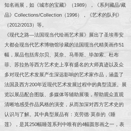
知名画展，如《城市的宝藏》（1989），《系列藏品/藏
品》Collections/Collection（1996），《艺术的队列》
（2012/2013）等。
《现代之路—法国现当代绘画艺术展》展出了圣埃蒂安
大都会现当代艺术博物馆珍藏的法国现当代精美画作51
幅，展品包括库尔贝、莫奈、马蒂斯、毕加索、杜布
菲、苏拉热等西方艺术史上享有盛名的大师真迹以及众
多对现代艺术发展产生深远影响的艺术家作品，涵盖了
法国及西方200年近现代艺术发展过程中的典型流派。展
览以展品配合图版、多媒体等辅助展项，帮助观众直观
清晰地感受作品风格的演变，从而加深对西方艺术史的
认识与了解。其中典型展品有：克劳德·莫奈的《睡
莲》，是其250幅睡莲系列中唯有的4幅圆形画之一，表