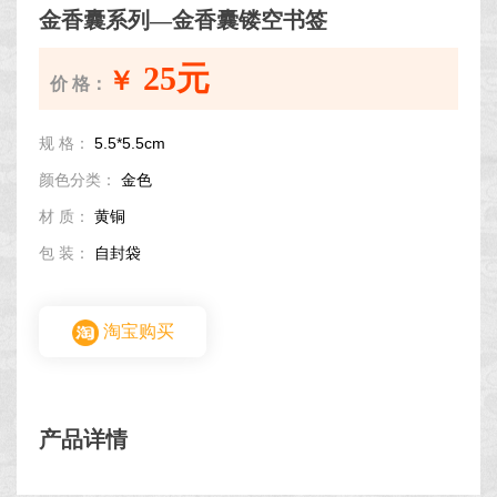
金香囊系列—金香囊镂空书签
25元
￥
价 格：
规 格：
5.5*5.5cm
颜色分类：
金色
材 质：
黄铜
包 装：
自封袋
淘宝购买
产品详情