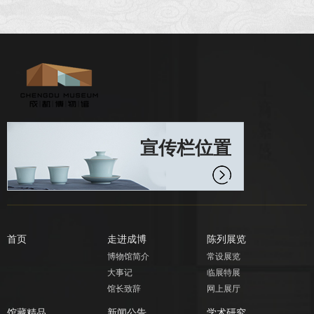
宣传栏位置
首页
走进成博
陈列展览
博物馆简介
常设展览
大事记
临展特展
馆长致辞
网上展厅
馆藏精品
新闻公告
学术研究