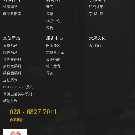
馆藏精品
新闻
研究成果
藏品数据库
公示
学术讲座
视频中心
公告
文创产品
服务中心
天府文化
石犀系列
网上预约
天府文化
陶俑系列
志愿者之家
金香囊系列
参观指南
唐鸳鸯系列
社会教育
采桑图系列
导览
皮影系列
BOBOPANDA系列
蜀川生活美学系列
精选系列
028 - 6827 7011
咨询电话