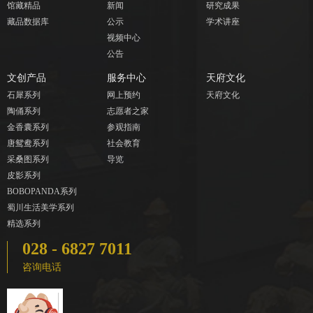
馆藏精品
新闻
研究成果
藏品数据库
公示
学术讲座
视频中心
公告
文创产品
服务中心
天府文化
石犀系列
网上预约
天府文化
陶俑系列
志愿者之家
金香囊系列
参观指南
唐鸳鸯系列
社会教育
采桑图系列
导览
皮影系列
BOBOPANDA系列
蜀川生活美学系列
精选系列
028 - 6827 7011
咨询电话