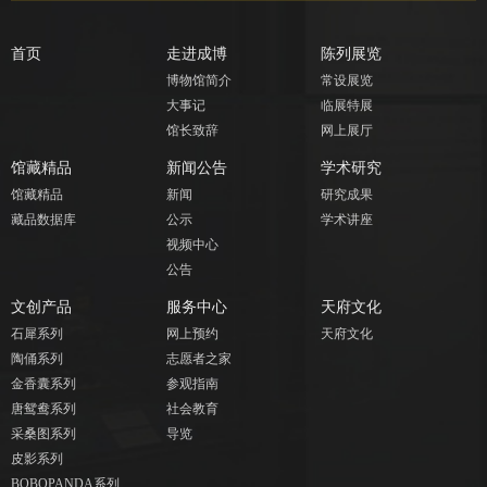
首页
走进成博
陈列展览
博物馆简介
常设展览
大事记
临展特展
馆长致辞
网上展厅
馆藏精品
新闻公告
学术研究
馆藏精品
新闻
研究成果
藏品数据库
公示
学术讲座
视频中心
公告
文创产品
服务中心
天府文化
石犀系列
网上预约
天府文化
陶俑系列
志愿者之家
金香囊系列
参观指南
唐鸳鸯系列
社会教育
采桑图系列
导览
皮影系列
BOBOPANDA系列