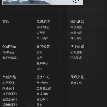
首页
走进成博
陈列展览
博物馆简介
常设展览
大事记
临展特展
馆长致辞
网上展厅
馆藏精品
新闻公告
学术研究
馆藏精品
新闻
研究成果
藏品数据库
公示
学术讲座
视频中心
公告
文创产品
服务中心
天府文化
石犀系列
网上预约
天府文化
陶俑系列
志愿者之家
金香囊系列
参观指南
唐鸳鸯系列
社会教育
采桑图系列
导览