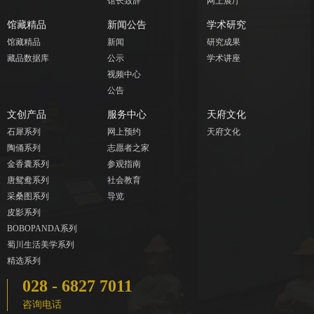
馆长致辞
网上展厅
馆藏精品
新闻公告
学术研究
馆藏精品
新闻
研究成果
藏品数据库
公示
学术讲座
视频中心
公告
文创产品
服务中心
天府文化
石犀系列
网上预约
天府文化
陶俑系列
志愿者之家
金香囊系列
参观指南
唐鸳鸯系列
社会教育
采桑图系列
导览
皮影系列
BOBOPANDA系列
蜀川生活美学系列
精选系列
028 - 6827 7011
咨询电话