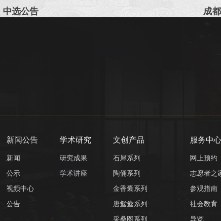
）中选公告
成都
新闻公告
学术研究
文创产品
服务中
新闻
研究成果
石犀系列
网上预约
公示
学术讲座
陶俑系列
志愿者之
视频中心
金香囊系列
参观指南
公告
唐鸳鸯系列
社会教育
采桑图系列
导览