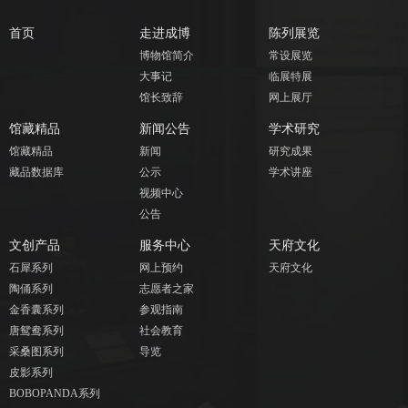
首页
走进成博
陈列展览
博物馆简介
常设展览
大事记
临展特展
馆长致辞
网上展厅
馆藏精品
新闻公告
学术研究
馆藏精品
新闻
研究成果
藏品数据库
公示
学术讲座
视频中心
公告
文创产品
服务中心
天府文化
石犀系列
网上预约
天府文化
陶俑系列
志愿者之家
金香囊系列
参观指南
唐鸳鸯系列
社会教育
采桑图系列
导览
皮影系列
BOBOPANDA系列