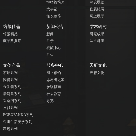
博物馆简介
常设展览
大事记
临展特展
馆长致辞
网上展厅
馆藏精品
新闻公告
学术研究
馆藏精品
新闻
研究成果
藏品数据库
公示
学术讲座
视频中心
公告
文创产品
服务中心
天府文化
石犀系列
网上预约
天府文化
陶俑系列
志愿者之家
金香囊系列
参观指南
唐鸳鸯系列
社会教育
采桑图系列
导览
皮影系列
BOBOPANDA系列
蜀川生活美学系列
精选系列