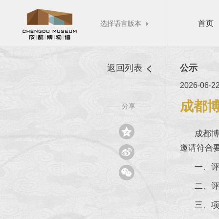
首页
选择语言版本

返回列表
公示
2026-06-2
成都博
分享
——
——

成都博物馆
邀请符合

一、评选

二、评选项
三、项目