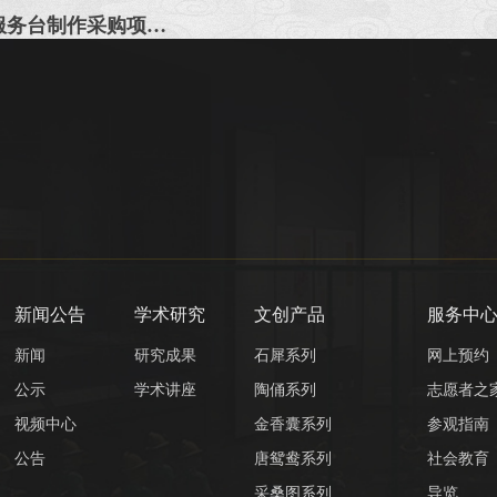
成都博物馆人与自然：贝林捐赠展展厅出口服务台制作采购项目（二次）
新闻公告
学术研究
文创产品
服务中
新闻
研究成果
石犀系列
网上预约
公示
学术讲座
陶俑系列
志愿者之
视频中心
金香囊系列
参观指南
公告
唐鸳鸯系列
社会教育
采桑图系列
导览