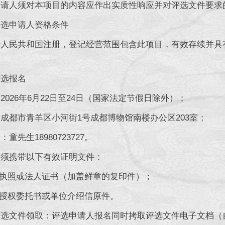
人须对本项目的内容应作出实质性响应并对评选文件要求
申请人资格条件
民共和国注册，登记经营范围包含此项目，有效存续并具有
选报名
26年6月22日至24日（国家法定节假日除外）；
都市青羊区小河街1号成都博物馆南楼办公区203室；
先生18980723727。
携带以下有效证明文件：
执照或法人证书（加盖鲜章的复印件）；
授权委托书或单位介绍信原件。
文件领取：评选申请人报名同时拷取评选文件电子文档（