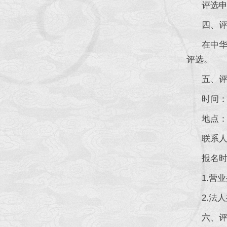
评选申请
四、评选
在中华人
评选。
五、评
时间：20
地点：成
联系人：童
报名时须
1.营业
2.法人
六、评选