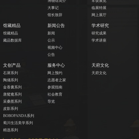
博物馆简介
常设展览
大事记
临展特展
馆长致辞
网上展厅
馆藏精品
新闻公告
学术研究
馆藏精品
新闻
研究成果
藏品数据库
公示
学术讲座
视频中心
公告
文创产品
服务中心
天府文化
石犀系列
网上预约
天府文化
陶俑系列
志愿者之家
金香囊系列
参观指南
唐鸳鸯系列
社会教育
采桑图系列
导览
皮影系列
BOBOPANDA系列
蜀川生活美学系列
精选系列