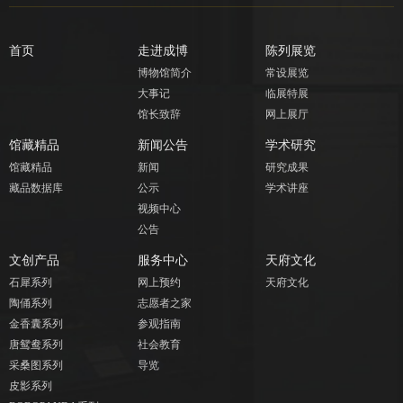
首页
走进成博
陈列展览
博物馆简介
常设展览
大事记
临展特展
馆长致辞
网上展厅
馆藏精品
新闻公告
学术研究
馆藏精品
新闻
研究成果
藏品数据库
公示
学术讲座
视频中心
公告
文创产品
服务中心
天府文化
石犀系列
网上预约
天府文化
陶俑系列
志愿者之家
金香囊系列
参观指南
唐鸳鸯系列
社会教育
采桑图系列
导览
皮影系列