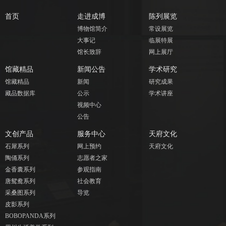
首页
走进成博
陈列展览
博物馆简介
常设展览
大事记
临展特展
馆长致辞
网上展厅
馆藏精品
新闻公告
学术研究
馆藏精品
新闻
研究成果
藏品数据库
公示
学术讲座
视频中心
公告
文创产品
服务中心
天府文化
石犀系列
网上预约
天府文化
陶俑系列
志愿者之家
金香囊系列
参观指南
唐鸳鸯系列
社会教育
采桑图系列
导览
皮影系列
BOBOPANDA系列