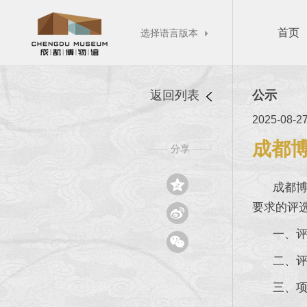
首页
选择语言版本

返回列表
公示
2025-08-2
成都博
分享
——
——

成都博物馆
要求的评

一、评选

二、评选项
三、项目