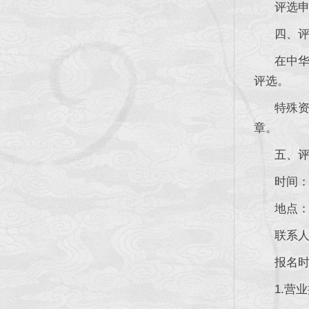
评选申请
四、评选
在中华人
评选。
特殊资格
章。
五、评
时间：20
地点：成
联系人：童
报名时须
1.营业