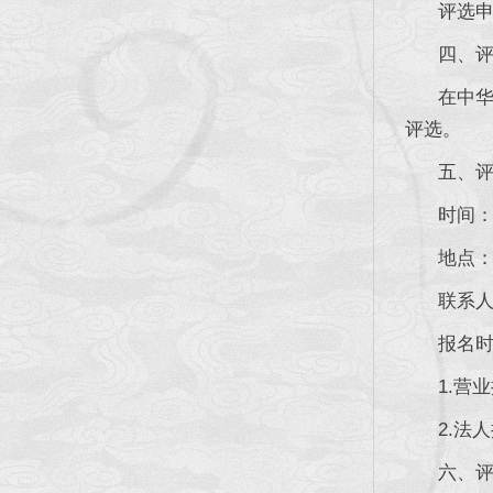
评选申请
四、评选
在中华人
评选。
五、评
时间：20
地点：成
联系人：童
报名时须
1.营业
2.法人
六、评选