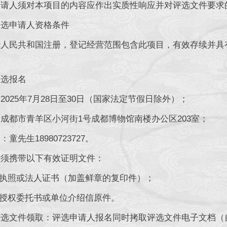
人须对本项目的内容应作出实质性响应并对评选文件要求
申请人资格条件
民共和国注册，登记经营范围包含此项目，有效存续并具有
选报名
25年7月28日至30日（国家法定节假日除外）；
都市青羊区小河街1号成都博物馆南楼办公区203室；
先生18980723727。
携带以下有效证明文件：
执照或法人证书（加盖鲜章的复印件）；
授权委托书或单位介绍信原件。
文件领取：评选申请人报名同时拷取评选文件电子文档（