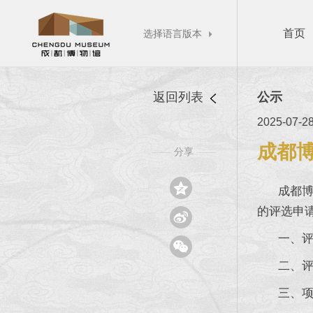
首页
选择语言版本

返回列表
公示
2025-07-2
成都博
分享
——
——

成都博物馆
的评选申

一、评选

二、评选项
三、项目