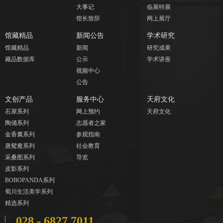
大事记
临展特展
馆长致辞
网上展厅
馆藏精品
新闻公告
学术研究
馆藏精品
新闻
研究成果
藏品数据库
公示
学术讲座
视频中心
公告
文创产品
服务中心
天府文化
石犀系列
网上预约
天府文化
陶俑系列
志愿者之家
金香囊系列
参观指南
唐鸳鸯系列
社会教育
采桑图系列
导览
皮影系列
BOBOPANDA系列
蜀川生活美学系列
精选系列
028 - 6827 7011