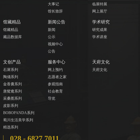
大事记
临展特展
馆长致辞
网上展厅
馆藏精品
新闻公告
学术研究
馆藏精品
新闻
研究成果
藏品数据库
公示
学术讲座
视频中心
公告
文创产品
服务中心
天府文化
石犀系列
网上预约
天府文化
陶俑系列
志愿者之家
金香囊系列
参观指南
唐鸳鸯系列
社会教育
采桑图系列
导览
皮影系列
BOBOPANDA系列
蜀川生活美学系列
精选系列
028 - 6827 7011