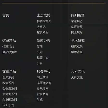
首页
走进成博
陈列展览
博物馆简介
常设展览
大事记
临展特展
馆长致辞
网上展厅
馆藏精品
新闻公告
学术研究
馆藏精品
新闻
研究成果
藏品数据库
公示
学术讲座
视频中心
公告
文创产品
服务中心
天府文化
石犀系列
网上预约
天府文化
陶俑系列
志愿者之家
金香囊系列
参观指南
唐鸳鸯系列
社会教育
采桑图系列
导览
皮影系列