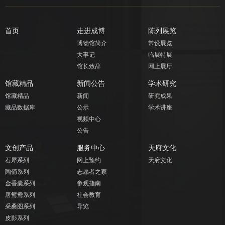
首页
走进成博
陈列展览
博物馆简介
常设展览
大事记
临展特展
馆长致辞
网上展厅
馆藏精品
新闻公告
学术研究
馆藏精品
新闻
研究成果
藏品数据库
公示
学术讲座
视频中心
公告
文创产品
服务中心
天府文化
石犀系列
网上预约
天府文化
陶俑系列
志愿者之家
金香囊系列
参观指南
唐鸳鸯系列
社会教育
采桑图系列
导览
皮影系列