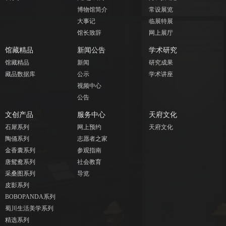
博物馆简介
常设展览
大事记
临展特展
馆长致辞
网上展厅
馆藏精品
新闻公告
学术研究
馆藏精品
新闻
研究成果
藏品数据库
公示
学术讲座
视频中心
公告
文创产品
服务中心
天府文化
石犀系列
网上预约
天府文化
陶俑系列
志愿者之家
金香囊系列
参观指南
唐鸳鸯系列
社会教育
采桑图系列
导览
皮影系列
BOBOPANDA系列
蜀川生活美学系列
精选系列