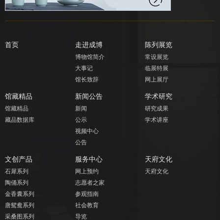
首页
走进成博
陈列展览
博物馆简介
常设展览
大事记
临展特展
馆长致辞
网上展厅
馆藏精品
新闻公告
学术研究
馆藏精品
新闻
研究成果
藏品数据库
公示
学术讲座
视频中心
公告
文创产品
服务中心
天府文化
石犀系列
网上预约
天府文化
陶俑系列
志愿者之家
金香囊系列
参观指南
唐鸳鸯系列
社会教育
采桑图系列
导览