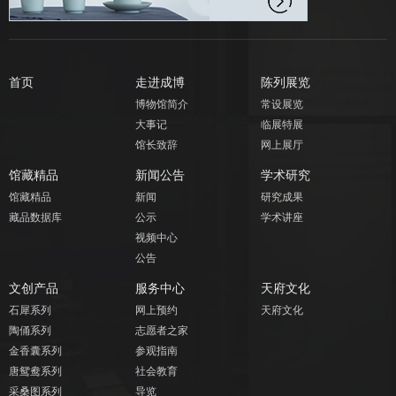
首页
走进成博
陈列展览
博物馆简介
常设展览
大事记
临展特展
馆长致辞
网上展厅
馆藏精品
新闻公告
学术研究
馆藏精品
新闻
研究成果
藏品数据库
公示
学术讲座
视频中心
公告
文创产品
服务中心
天府文化
石犀系列
网上预约
天府文化
陶俑系列
志愿者之家
金香囊系列
参观指南
唐鸳鸯系列
社会教育
采桑图系列
导览