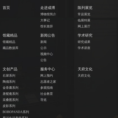
首页
走进成博
陈列展览
博物馆简介
常设展览
大事记
临展特展
馆长致辞
网上展厅
馆藏精品
新闻公告
学术研究
馆藏精品
新闻
研究成果
藏品数据库
公示
学术讲座
视频中心
公告
文创产品
服务中心
天府文化
石犀系列
网上预约
天府文化
陶俑系列
志愿者之家
金香囊系列
参观指南
唐鸳鸯系列
社会教育
采桑图系列
导览
皮影系列
BOBOPANDA系列